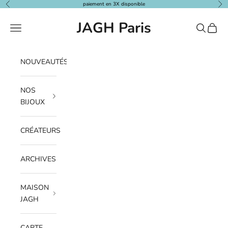
Passer au contenu
paiement en 3X disponible
Précédent
Sui
JAGH Paris
Menu
Recherche
Panier
NOUVEAUTÉS
NOS
BIJOUX
CRÉATEURS
ARCHIVES
MAISON
JAGH
CARTE